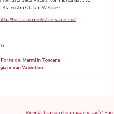
te “Sala della Piscina” con musica dal vivo
ella nostra Otzium Wellness
http://bottaccio.com/it/san-valentino/
ti:
 Forte dei Marmi in Toscana
eggiare San Valentino
Rinoplastica non chirurgica: che cos’è? Può