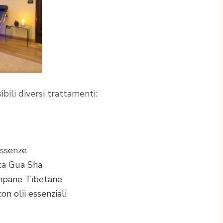
bili diversi trattamenti:
Essenze
ica Gua Sha
mpane Tibetane
n olii essenziali