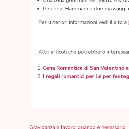
Una cena gourmet nel nostro Ristoran
Percorso Hammam e due massaggi n
Per ulteriori informazioni vedi il sito a
Altri articoli che potrebbero interessar
Cena Romantica di San Valentino a
I regali romantici per lui per fest
Navigazione
Gravidanza e lavoro: quando è necessario