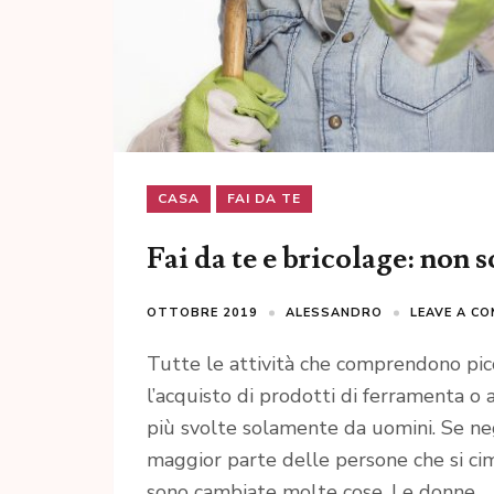
CASA
FAI DA TE
Fai da te e bricolage: non 
OTTOBRE 2019
ALESSANDRO
LEAVE A C
Tutte le attività che comprendono pic
l’acquisto di prodotti di ferramenta o a
più svolte solamente da uomini. Se neg
maggior parte delle persone che si cim
sono cambiate molte cose. Le donne …