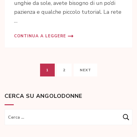
unghie da sole, avete bisogno di un po’di
pazienza e qualche piccolo tutorial. La rete
…
CONTINUA A LEGGERE
Paginazione
PAGE
PAGE
1
2
NEXT
degli
articoli
CERCA SU ANGOLODONNE
Ricerca
per: