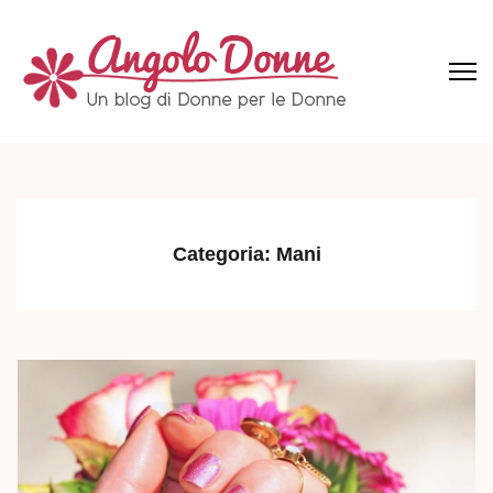
Skip
to
content
(Press
Angolo Donne
Un blog di Donne per le Donne
Enter)
Categoria:
Mani