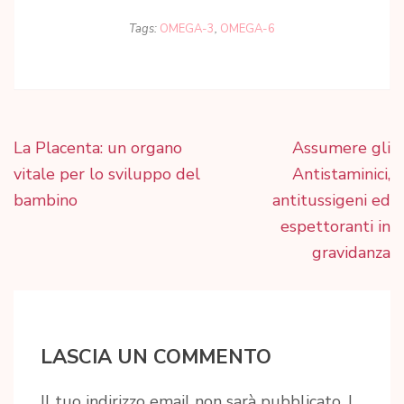
Tags:
OMEGA-3
,
OMEGA-6
Navigazione
La Placenta: un organo
Assumere gli
articoli
vitale per lo sviluppo del
Antistaminici,
bambino
antitussigeni ed
espettoranti in
gravidanza
LASCIA UN COMMENTO
Il tuo indirizzo email non sarà pubblicato.
I