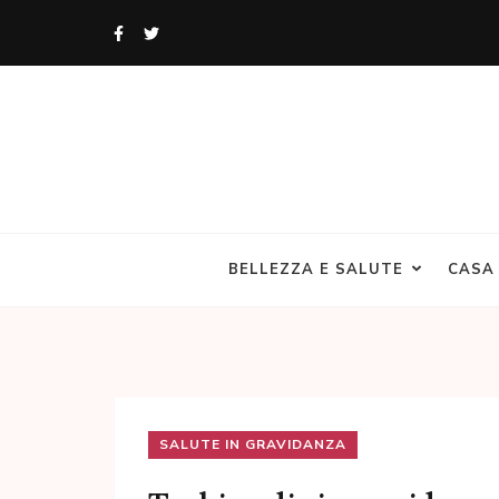
Skip
to
content
(Press
Enter)
Angolo Donne
Un blog di Donne per le Donne
BELLEZZA E SALUTE
CASA
SALUTE IN GRAVIDANZA