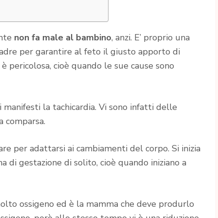
ente
non fa male al bambino
, anzi. E’ proprio una
dre per garantire al feto il giusto apporto di
ui è pericolosa, cioè quando le sue cause sono
manifesti la tachicardia. Vi sono infatti delle
a comparsa.
re per adattarsi ai cambiamenti del corpo. Si inizia
a di gestazione di solito, cioè quando iniziano a
di molto ossigeno ed è la mamma che deve produrlo
ossigeno, però allo stesso tempo vi è una riduzione