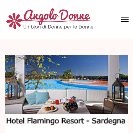
Skip
to
content
(Press
Angolo Donne
Un blog di Donne per le Donne
Enter)