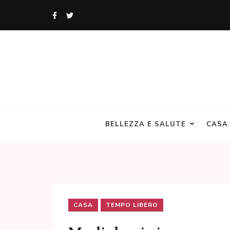
Skip
to
content
(Press
Enter)
Angolo Donne
Un blog di Donne per le Donne
BELLEZZA E SALUTE
CASA
CASA
TEMPO LIBERO