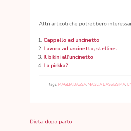
Altri articoli che potrebbero interessar
Cappello ad uncinetto
Lavoro ad uncinetto; stelline.
Il bikini all’uncinetto
La pirkka?
Tags:
MAGLIA BASSA
,
MAGLIA BASSISSIMA
,
U
Navigazione
Dieta: dopo parto
articoli