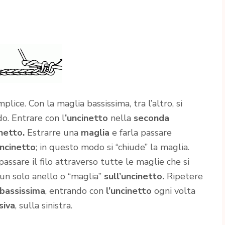
mplice. Con la maglia bassissima, tra l’altro, si
do. Entrare con l
’uncinetto
nella
seconda
inetto.
Estrarre una
maglia
e farla passare
uncinetto
; in questo modo si “chiude” la maglia.
passare il filo attraverso tutte le maglie che si
n solo anello o “maglia”
sull’uncinetto.
Ripetere
bassissima
, entrando con
l’uncinetto
ogni volta
siva
, sulla sinistra.