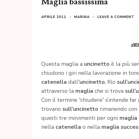
Maglia bassissima
APRILE 2011
MARINA
LEAVE A COMMENT
Questa maglia a
uncinetto
è la più se
chiudono i giri nella lavorazione in ton
catenella
dall
’uncinetto
, filo
sull’unc
attraverso la
maglia
che si trova
sull’
Con il termine “chiudere” s’intende far 
trovano
sull’uncinetto
rimanendo con u
questi tre movimenti per ogni
maglia 
nella
catenella
o nella
maglia succes