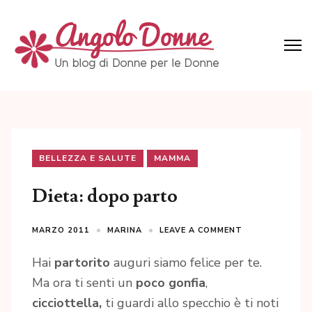
Skip
to
content
(Press
Angolo Donne
Un blog di Donne per le Donne
Enter)
BELLEZZA E SALUTE
MAMMA
Dieta: dopo parto
MARZO 2011
MARINA
LEAVE A COMMENT
Hai
partorito
auguri siamo felice per te.
Ma ora ti senti un
poco gonfia
,
cicciottella,
ti guardi allo specchio è ti noti