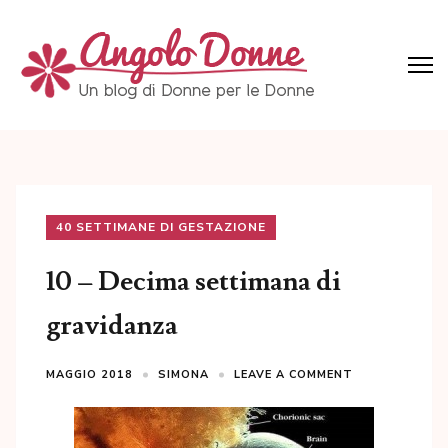
Skip
to
content
(Press
Angolo Donne
Un blog di Donne per le Donne
Enter)
40 SETTIMANE DI GESTAZIONE
10 – Decima settimana di
gravidanza
MAGGIO 2018
SIMONA
LEAVE A COMMENT