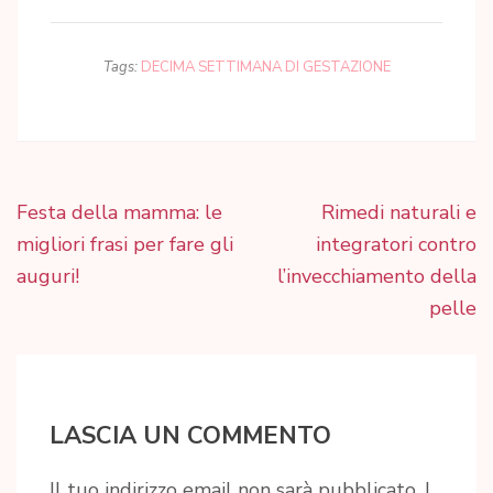
Tags:
DECIMA SETTIMANA DI GESTAZIONE
Navigazione
Festa della mamma: le
Rimedi naturali e
articoli
migliori frasi per fare gli
integratori contro
auguri!
l’invecchiamento della
pelle
LASCIA UN COMMENTO
Il tuo indirizzo email non sarà pubblicato.
I