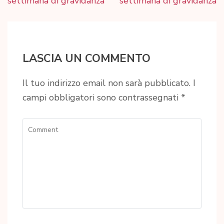
articoli
settimana di gravidanza
settimana di gravidanza
LASCIA UN COMMENTO
Il tuo indirizzo email non sarà pubblicato.
I
campi obbligatori sono contrassegnati
*
Comment