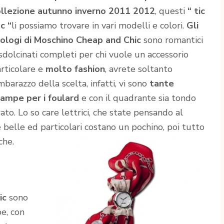
ollezione autunno inverno 2011 2012
, questi
“ tic
c “
li possiamo trovare in vari modelli e colori.
Gli
ologi di Moschino Cheap and Chic
sono romantici
sdolcinati completi per chi vuole un accessorio
rticolare e
molto fashion
, avrete soltanto
imbarazzo della scelta, infatti, vi sono
tante
ampe per i foulard
e con il quadrante sia tondo
ato. Lo so care lettrici, che state pensando al
e belle ed particolari costano un pochino, poi tutto
che.
ic
sono
e, con