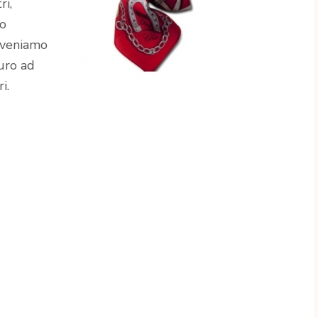
ri,
mo
a veniamo
uro ad
i.