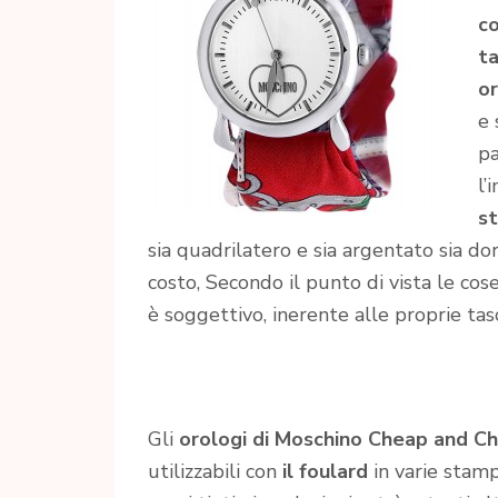
c
ta
or
e 
pa
l’
st
sia quadrilatero e sia argentato sia dor
costo, Secondo il punto di vista le cos
è soggettivo, inerente alle proprie tas
Gli
orologi di Moschino Cheap and Ch
utilizzabili con
il foulard
in varie stamp