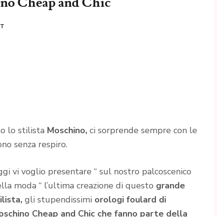
ino Cheap and Chic
NT
o lo stilista
Moschino,
ci sorprende sempre con le
ono senza respiro.
gi vi voglio presentare “ sul nostro palcoscenico
lla moda “ l’ultima creazione di questo
grande
ilista,
gli stupendissimi
orologi foulard di
schino Cheap and Chic che fanno parte della