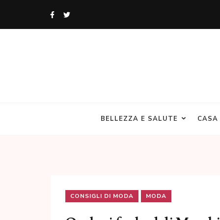
Skip
to
content
(Press
Enter)
Angolo Donne
Un blog di Donne per le Donne
BELLEZZA E SALUTE
CASA
CONSIGLI DI MODA
MODA