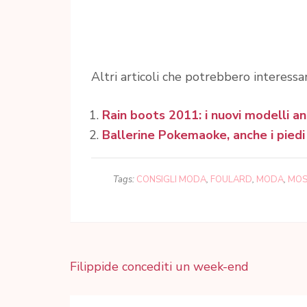
Altri articoli che potrebbero interessar
Rain boots 2011: i nuovi modelli a
Ballerine Pokemaoke, anche i piedi
Tags:
CONSIGLI MODA
,
FOULARD
,
MODA
,
MOS
Navigazione
Filippide concediti un week-end
articoli