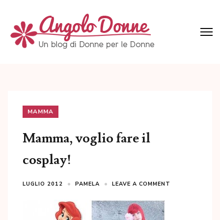
Skip
to
content
(Press
Angolo Donne
Un blog di Donne per le Donne
Enter)
MAMMA
Mamma, voglio fare il
cosplay!
LUGLIO 2012
PAMELA
LEAVE A COMMENT