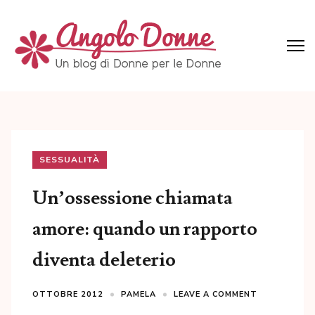
Skip
to
content
(Press
Angolo Donne
Un blog di Donne per le Donne
Enter)
SESSUALITÀ
Un’ossessione chiamata
amore: quando un rapporto
diventa deleterio
OTTOBRE 2012
PAMELA
LEAVE A COMMENT