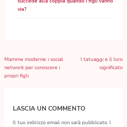
succede alla coppia quando i figli vanno
via?
Navigazione
Mamme moderne: i social
I tatuaggi e il loro
articoli
network per conoscere i
significato
propri figli
LASCIA UN COMMENTO
Il tuo indirizzo email non sarà pubblicato.
I