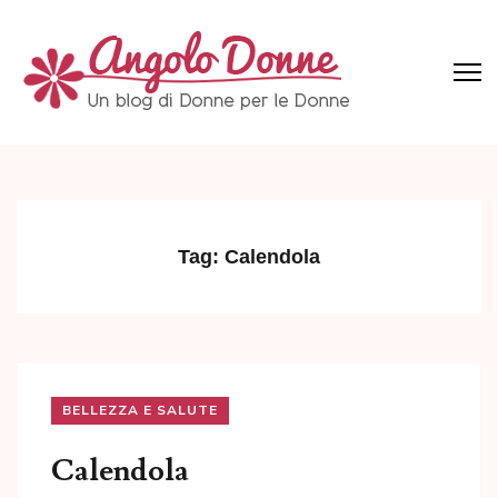
Skip
to
content
(Press
Angolo Donne
Un blog di Donne per le Donne
Enter)
Tag:
Calendola
BELLEZZA E SALUTE
Calendola