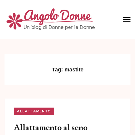
Skip
to
content
(Press
Angolo Donne
Un blog di Donne per le Donne
Enter)
Tag:
mastite
ALLATTAMENTO
Allattamento al seno