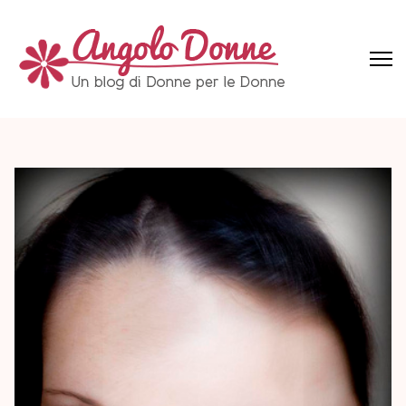
Skip
to
content
(Press
Angolo Donne
Un blog di Donne per le Donne
Enter)