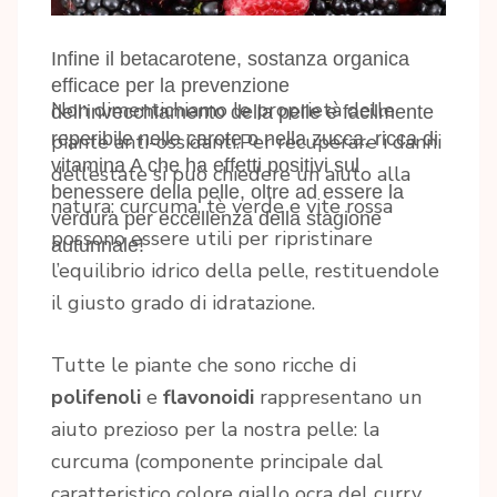
Infine il betacarotene, sostanza organica
efficace per la prevenzione
Non dimentichiamo le proprietà delle
dell’invecchiamento della pelle e facilmente
reperibile nelle carote o nella zucca, ricca di
piante anti-ossidanti.Per recuperare i danni
vitamina A che ha effetti positivi sul
dell’estate si può chiedere un aiuto alla
benessere della pelle, oltre ad essere la
natura: curcuma, tè verde e vite rossa
verdura per eccellenza della stagione
possono essere utili per ripristinare
autunnale!
l’equilibrio idrico della pelle, restituendole
il giusto grado di idratazione.
Tutte le piante che sono ricche di
polifenoli
e
flavonoidi
rappresentano un
aiuto prezioso per la nostra pelle: la
curcuma (componente principale dal
caratteristico colore giallo ocra del curry