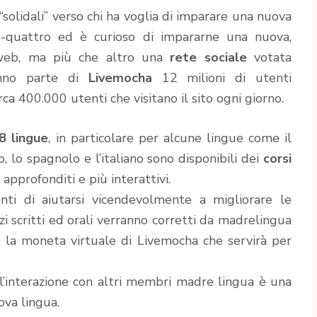
solidali” verso chi ha voglia di imparare una nuova
e-quattro ed è curioso di impararne una nuova,
web, ma più che altro una
rete sociale
votata
Fanno parte di
Livemocha
12 milioni di utenti
ca 400.000 utenti che visitano il sito ogni giorno.
8 lingue
, in particolare per alcune lingue come il
co, lo spagnolo e l’italiano sono disponibili dei
corsi
 approfonditi e più interattivi.
enti di aiutarsi vicendevolmente a migliorare le
izi scritti ed orali verranno corretti da madrelingua
, la moneta virtuale di Livemocha che servirà per
’interazione con altri membri madre lingua è una
va lingua.