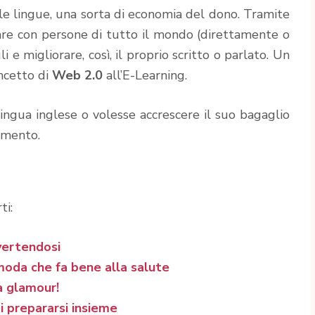
e le lingue, una sorta di economia del dono. Tramite
sare con persone di tutto il mondo (direttamente o
i e migliorare, così, il proprio scritto o parlato. Un
ncetto di
Web 2.0
all’E-Learning.
 lingua inglese o volesse accrescere il suo bagaglio
umento.
ti:
ivertendosi
 moda che fa bene alla salute
a glamour!
i prepararsi insieme