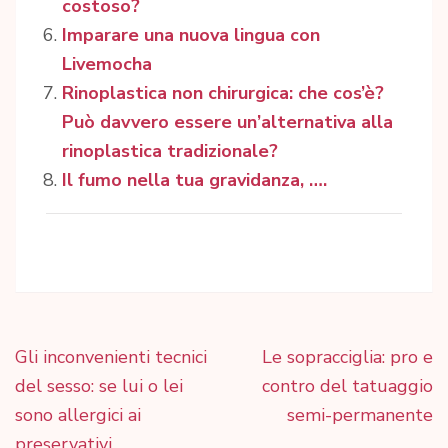
costoso?
Imparare una nuova lingua con
Livemocha
Rinoplastica non chirurgica: che cos’è?
Può davvero essere un’alternativa alla
rinoplastica tradizionale?
Il fumo nella tua gravidanza, ….
Navigazione
Gli inconvenienti tecnici
Le sopracciglia: pro e
articoli
del sesso: se lui o lei
contro del tatuaggio
sono allergici ai
semi-permanente
preservativi