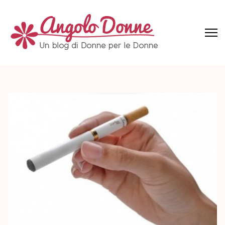
Skip
to
content
(Press
Angolo Donne
Un blog di Donne per le Donne
Enter)