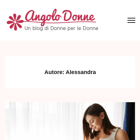
Skip
to
content
(Press
Angolo Donne
Un blog di Donne per le Donne
Enter)
Autore:
Alessandra