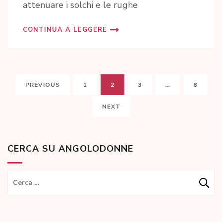
attenuare i solchi e le rughe
CONTINUA A LEGGERE
Paginazione
PAGE
PAGE
PAGE
PAGE
PREVIOUS
1
2
3
…
8
degli
articoli
NEXT
CERCA SU ANGOLODONNE
Ricerca
per: