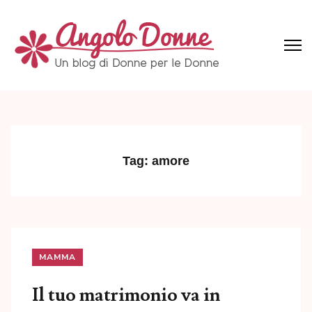
Skip
to
content
(Press
Angolo Donne
Un blog di Donne per le Donne
Enter)
Tag:
amore
MAMMA
Il tuo matrimonio va in