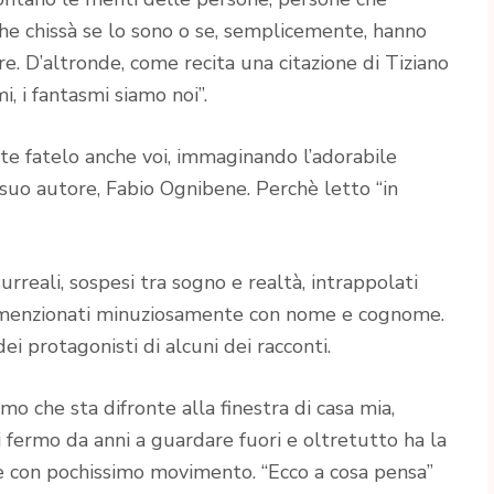
e chissà se lo sono o se, semplicemente, hanno
re. D’altronde, come recita una citazione di Tiziano
i, i fantasmi siamo noi”.
ete fatelo anche voi, immaginando l’adorabile
 suo autore, Fabio Ognibene. Perchè letto “in
urreali, sospesi tra sogno e realtà, intrappolati
ta menzionati minuziosamente con nome e cognome.
i protagonisti di alcuni dei racconti.
mo che sta difronte alla finestra di casa mia,
li fermo da anni a guardare fuori e oltretutto ha la
ale con pochissimo movimento. “Ecco a cosa pensa”