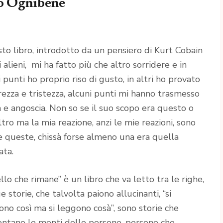
io Ognibene
to libro, introdotto da un pensiero di Kurt Cobain
i alieni, mi ha fatto più che altro sorridere e in
i punti ho proprio riso di gusto, in altri ho provato
ezza e tristezza, alcuni punti mi hanno trasmesso
a e angoscia. Non so se il suo scopo era questo o
ltro ma la mia reazione, anzi le mie reazioni, sono
e queste, chissà forse almeno una era quella
ata.
llo che rimane” è un libro che va letto tra le righe,
e storie, che talvolta paiono allucinanti, “si
vono così ma si leggono cosà”, sono storie che
ontano le menti delle persone, persone che