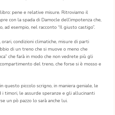
ibro: pene e relative misure. Ritroviamo il
mpre con la spada di Damocle dell’impotenza che,
o, ad esempio, nel racconto “Il giusto castigo”.
orari, condizioni climatiche, misure di parti
ubbio di un treno che si muove o meno che
ca” che farà in modo che non vedrete più gli
scompartimento del treno, che forse si è mosso e
n questo piccolo scrigno, in maniera geniale, le
d i timori, le assurde speranze e gli allucinanti
orse un pò pazzo lo sarà anche lui.