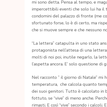
mi sono detta. Pensa al tempo, e magar
impercettibili eventi che solo lui ha i
condomini del palazzo di fronte (me c
sfortunato forse, lo è di certo, ma risp
che si muove sempre e che nessuno no
“La lettera” catapulta in uno stato ansi
protagonista nell’attesa di una lettera
molti di noi poi, inutile negarlo, la let
l’aspetta ancora. E’ solo questione di gi
Nel racconto ” il giorno di Natale” mi ha
temperatura, che calcola quanto tempo 
dei suoi genitori. Tutto è calcolato in 
fottuto, se “vive” di meno anche. Perc
rimasti. E così “vive” secondo i calcoli