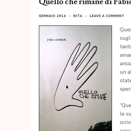
Quello che rimane di Fab
GENNAIO 2014
RITA
LEAVE A COMMENT
Ques
sugl
tant
amar
ansi
un a
stat
sper
“Que
le su
scri
racc