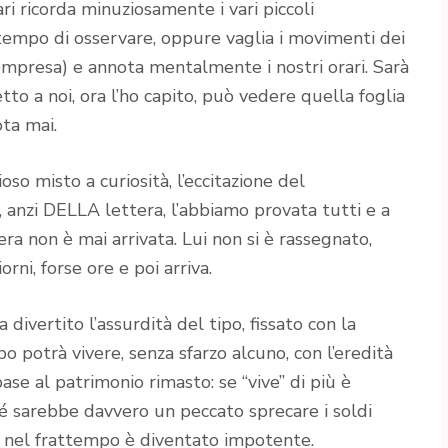
i ricorda minuziosamente i vari piccoli
l tempo di osservare, oppure vaglia i movimenti dei
ompresa) e annota mentalmente i nostri orari. Sarà
etto a noi, ora l’ho capito, può vedere quella foglia
ta mai.
oso misto a curiosità, l’eccitazione del
, anzi DELLA lettera, l’abbiamo provata tutti e a
tera non è mai arrivata. Lui non si è rassegnato,
orni, forse ore e poi arriva.
 divertito l’assurdità del tipo, fissato con la
potrà vivere, senza sfarzo alcuno, con l’eredità
base al patrimonio rimasto: se “vive” di più è
hé sarebbe davvero un peccato sprecare i soldi
. E nel frattempo è diventato impotente.