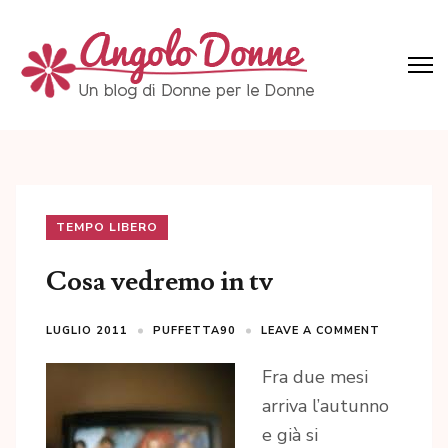
Skip
to
content
(Press
Angolo Donne
Un blog di Donne per le Donne
Enter)
TEMPO LIBERO
Cosa vedremo in tv
LUGLIO 2011
PUFFETTA90
LEAVE A COMMENT
Fra due mesi
arriva l’autunno
e già si