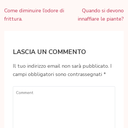
Navigazione
Come diminuire l’odore di
Quando si devono
articoli
frittura.
innaffiare le piante?
LASCIA UN COMMENTO
Il tuo indirizzo email non sarà pubblicato.
I
campi obbligatori sono contrassegnati
*
Comment