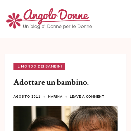
Skip
to
content
(Press
Angolo Donne
Un blog di Donne per le Donne
Enter)
IL MONDO DEI BAMBINI
Adottare un bambino.
AGOSTO 2011
MARINA
LEAVE A COMMENT