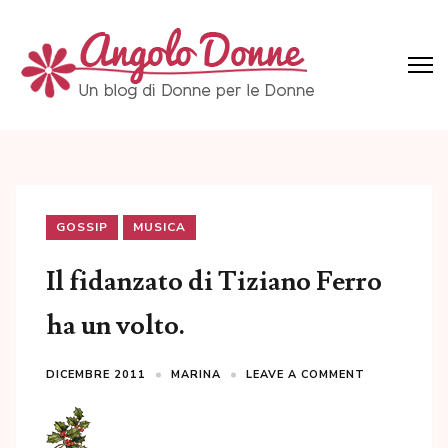
Skip
to
content
(Press
Angolo Donne
Un blog di Donne per le Donne
Enter)
GOSSIP
MUSICA
Il fidanzato di Tiziano Ferro
ha un volto.
DICEMBRE 2011
MARINA
LEAVE A COMMENT