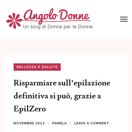
Skip
to
content
(Press
Angolo Donne
Un blog di Donne per le Donne
Enter)
BELLEZZA E SALUTE
Risparmiare sull’epilazione
definitiva si può, grazie a
EpilZero
NOVEMBRE 2012
PAMELA
LEAVE A COMMENT