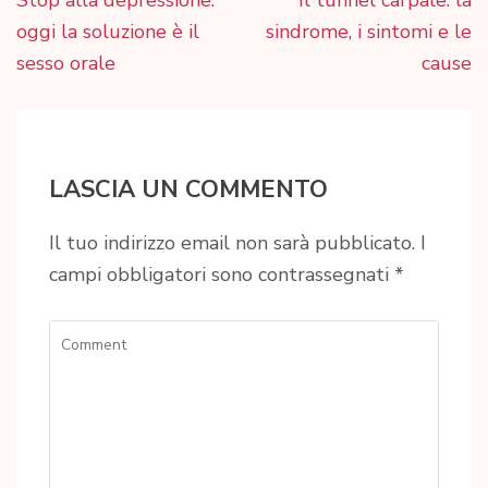
Stop alla depressione:
Il tunnel carpale: la
articoli
oggi la soluzione è il
sindrome, i sintomi e le
sesso orale
cause
LASCIA UN COMMENTO
Il tuo indirizzo email non sarà pubblicato.
I
campi obbligatori sono contrassegnati
*
Comment