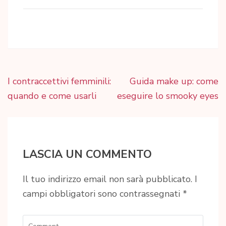
Navigazione
I contraccettivi femminili:
Guida make up: come
articoli
quando e come usarli
eseguire lo smooky eyes
LASCIA UN COMMENTO
Il tuo indirizzo email non sarà pubblicato.
I
campi obbligatori sono contrassegnati
*
Comment