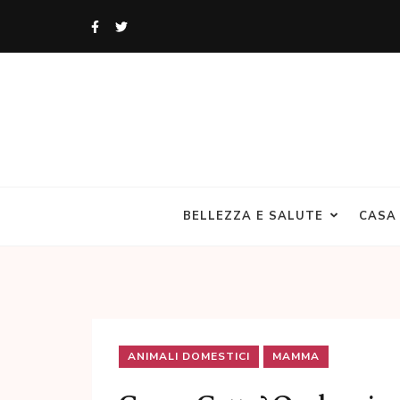
Skip
to
content
(Press
Enter)
Angolo Donne
Un blog di Donne per le Donne
BELLEZZA E SALUTE
CASA
ANIMALI DOMESTICI
MAMMA