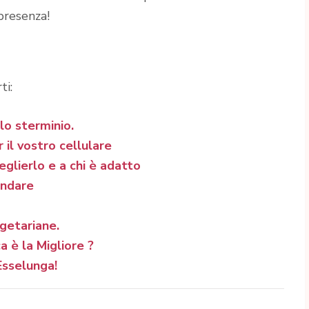
presenza!
ti:
llo sterminio.
r il vostro cellulare
glierlo e a chi è adatto
andare
egetariane.
 è la Migliore ?
 Esselunga!