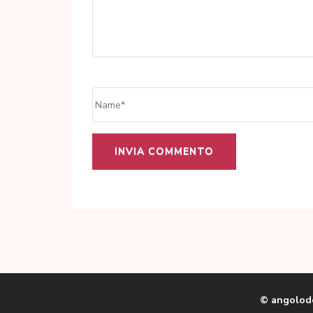
Name
*
© angolodo