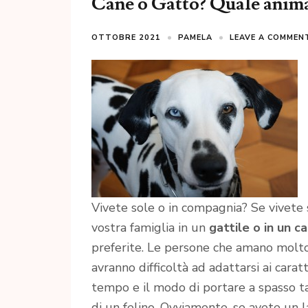
Cane o Gatto? Quale animal
OTTOBRE 2021
PAMELA
LEAVE A COMMEN
Vivete sole o in compagnia? Se vivete
vostra famiglia in un
gattile o in un ca
preferite. Le persone che amano molto
avranno difficoltà ad adattarsi ai caratt
tempo e il modo di portare a spasso ta
di un felino. Ovviamente, se avete un l