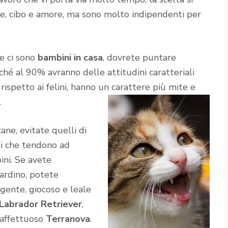
ure, cibo e amore, ma sono molto indipendenti per
se ci sono
bambini in casa
, dovrete puntare
iché al 90% avranno delle attitudini caratteriali
rispetto ai felini, hanno un carattere più mite e
.
ane, evitate quelli di
li che tendono ad
ini. Se avete
ardino, potete
ligente, giocoso e leale
Labrador Retriever
,
 affettuoso
Terranova
.