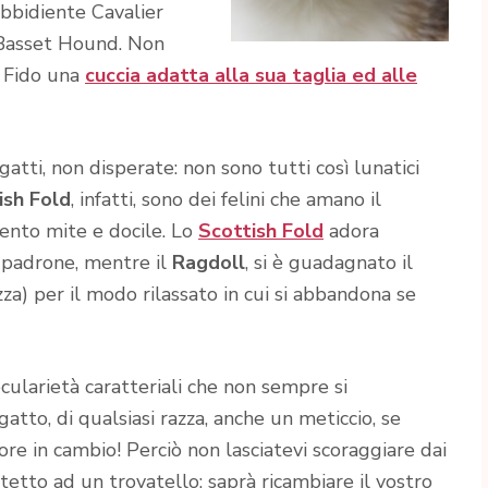
ubbidiente Cavalier
o Basset Hound. Non
o Fido una
cuccia adatta alla sua taglia ed alle
 gatti, non disperate: non sono tutti così lunatici
ish Fold
, infatti, sono dei felini che amano il
ento mite e docile. Lo
Scottish Fold
adora
o padrone, mentre il
Ragdoll
, si è guadagnato il
za) per il modo rilassato in cui si abbandona se
ecularietà caratteriali che non sempre si
atto, di qualsiasi razza, anche un meticcio, se
re in cambio! Perciò non lasciatevi scoraggiare dai
tetto ad un trovatello: saprà ricambiare il vostro