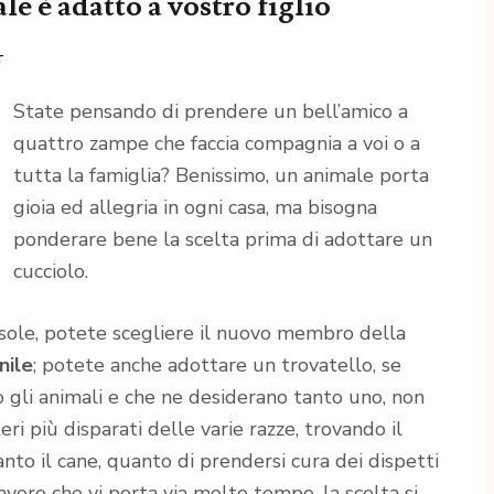
e è adatto a vostro figlio
T
State pensando di prendere un bell’amico a
quattro zampe che faccia compagnia a voi o a
tutta la famiglia? Benissimo, un animale porta
gioia ed allegria in ogni casa, ma bisogna
ponderare bene la scelta prima di adottare un
cucciolo.
 sole, potete scegliere il nuovo membro della
nile
; potete anche adottare un trovatello, se
 gli animali e che ne desiderano tanto uno, non
eri più disparati delle varie razze, trovando il
nto il cane, quanto di prendersi cura dei dispetti
avoro che vi porta via molto tempo, la scelta si