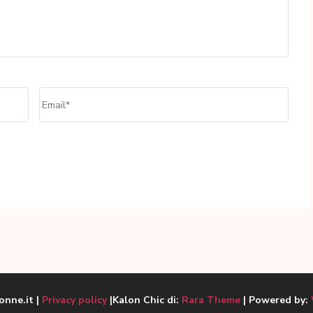
Email
*
nne.it |
Privacy policy
|Kalon Chic di:
Rara Theme
| Powered by: